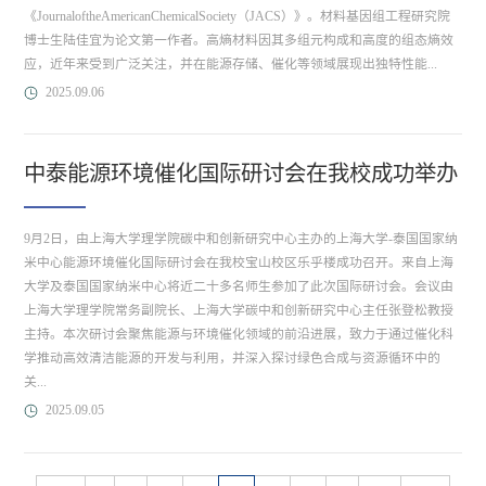
《JournaloftheAmericanChemicalSociety（JACS）》。材料基因组工程研究院
博士生陆佳宜为论文第一作者。高熵材料因其多组元构成和高度的组态熵效
应，近年来受到广泛关注，并在能源存储、催化等领域展现出独特性能...
2025.09.06
中泰能源环境催化国际研讨会在我校成功举办
9月2日，由上海大学理学院碳中和创新研究中心主办的上海大学-泰国国家纳
米中心能源环境催化国际研讨会在我校宝山校区乐乎楼成功召开。来自上海
大学及泰国国家纳米中心将近二十多名师生参加了此次国际研讨会。会议由
上海大学理学院常务副院长、上海大学碳中和创新研究中心主任张登松教授
主持。本次研讨会聚焦能源与环境催化领域的前沿进展，致力于通过催化科
学推动高效清洁能源的开发与利用，并深入探讨绿色合成与资源循环中的
关...
2025.09.05