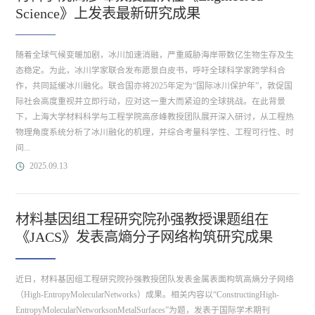
Science》上发表最新研究成果
随着全球气候变暖加剧，冰川加速消融，严重威胁海岸带数亿生物生存及生
态稳定。为此，冰川学家联合发布愿景白皮书，呼吁全球科学家跨学科合
作，共同延缓冰川融化。联合国亦将2025年定为“国际冰川保护年”，敦促国
际社会高度重视并立即行动，应对这一重大而紧迫的全球挑战。在此背景
下，上海大学材料科学与工程学院高彦峰教授团队展开深入研讨，从工程热
物理角度系统分析了冰川融化的机理，并综合考量科学性、工程可行性、时
间...
2025.09.13
材料基因组工程研究院孙强教授课题组在
《JACS》发表高熵分子网络构筑研究成果
近日，材料基因组工程研究院孙强教授团队发表金属表面构筑高熵分子网络
（High-EntropyMolecularNetworks）成果。相关内容以“ConstructingHigh-
EntropyMolecularNetworksonMetalSurfaces”为题，发表于国际学术期刊