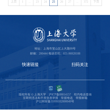
上页
1
...
23
24
25
26
27
...
372
下页
地址：上海市宝山区上大路99号
邮编：200444
电话总机：021-96928188
快速链接
扫码关注
版权所有 © 上海大学
沪ICP备09014157
校内电话查询
互联网违法和不良信息举报
举报电话
举报邮箱
沪公网安备31009102000049号