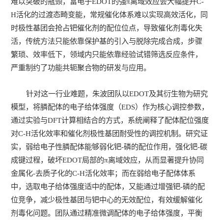
难以突破的瓶颈，富电子EDOT的强π离域效应会大幅提升C-
H活化的过渡态畸变能，常规催化体系难以实现高效活化，同
时极性基团会抢占钯催化剂的配位位点，导致催化剂毒化失
活，传统方法只能依靠保护基的引入与脱除完成合成，步骤
繁琐、效率低下，领域内只能依靠经验试错筛选反应条件，
严重制约了功能共轭聚合物的研发与应用。
针对这一行业难题，朱波团队以EDOT及其衍生物为研究
模型，将膦配体的电子给体强度（EDS）作为核心调控参数，
通过实验与DFT计算相结合的方式，系统阐释了配体配位强度
对C-H活化效率和催化剂极性基团耐受性的调控机制。研究证
实，弱给电子性膦配体能够弱化钯-磷的配位作用，强化钯-碳
成键过程，破坏EDOT局部的π离域效应，从而显著提升协同
金属化-去质子化的C-H活化效率；而在弱给电子配体体系
中，选取电子给体强度适中的配体，又能通过增强钯-磷的配
位竞争，减少极性基团与钯中心的无效配位，有效缓解催化
剂毒化问题。团队通过精准微调配体的电子给体强度，平衡