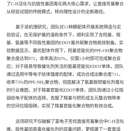
了C-H活化与抗极性基团毒化两大核心需求，让直接芳基聚合
从经验试错的传统模式，转向理性设计的全新路径。
基于该机理研究，团队对11种膦配体开展系统筛选与实
验验证，在无保护基的温和条件下，顺利实现了含羟基、羧
基、氨基等不同极性基团的EDOT基共轭聚合物高效制备。实
验数据显示，最优配体作用下，羟基官能化的PPE-OH聚合物
聚合度达到972，收率高达92%，仅需1小时即可完成聚合反
应；对于极易导致催化剂失活的氨基官能化EDOT单体，团队
通过选用中等电子给体强度的配体，成功合成出聚合度711、
收率73%的PPE-NH
聚合物，彻底解决了氨基致钯催化剂毒化
2
的行业难题。对于羧基官能化EDOT单体，团队则通过小位阻
弱给电子配体的选择，克服了羧基与钯形成五元螯合物带来
的空间位阻阻碍，实现了羧基官能化聚合物的有效合成。
这项研究不仅破解了富电子芳烃直接芳基聚合中C-H活化
难、极性基团易毒化催化剂的双重问题，更搭建了一套普适