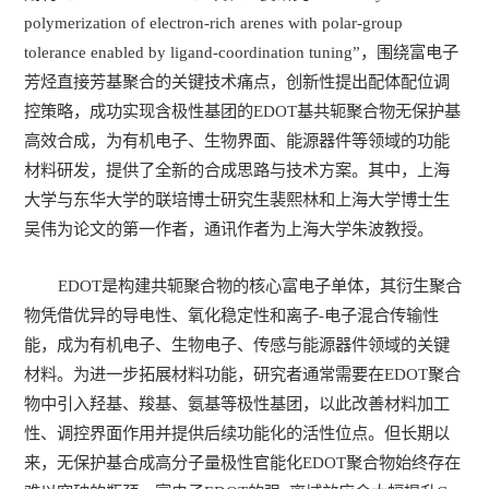
polymerization of electron-rich arenes with polar-group
tolerance enabled by ligand-coordination tuning”，围绕富电子
芳烃直接芳基聚合的关键技术痛点，创新性提出配体配位调
控策略，成功实现含极性基团的EDOT基共轭聚合物无保护基
高效合成，为有机电子、生物界面、能源器件等领域的功能
材料研发，提供了全新的合成思路与技术方案。其中，上海
大学与东华大学的联培博士研究生裴熙林和上海大学博士生
吴伟为论文的第一作者，通讯作者为上海大学朱波教授。
EDOT是构建共轭聚合物的核心富电子单体，其衍生聚合
物凭借优异的导电性、氧化稳定性和离子-电子混合传输性
能，成为有机电子、生物电子、传感与能源器件领域的关键
材料。为进一步拓展材料功能，研究者通常需要在EDOT聚合
物中引入羟基、羧基、氨基等极性基团，以此改善材料加工
性、调控界面作用并提供后续功能化的活性位点。但长期以
来，无保护基合成高分子量极性官能化EDOT聚合物始终存在