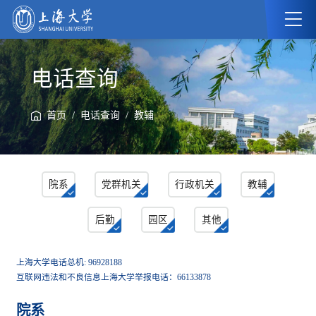
电话查询
/
/
首页
电话查询
教辅
院系
党群机关
行政机关
教辅
后勤
园区
其他
上海大学电话总机: 96928188
互联网违法和不良信息上海大学举报电话：66133878
院系