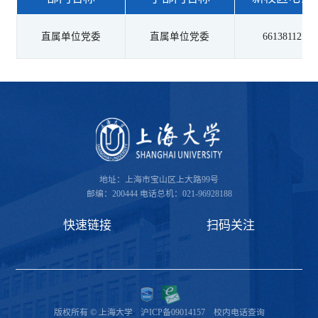
直属单位党委
直属单位党委
66138112
地址：上海市宝山区上大路99号
邮编：200444
电话总机：021-96928188
快速链接
扫码关注
版权所有 © 上海大学
沪ICP备09014157
校内电话查询