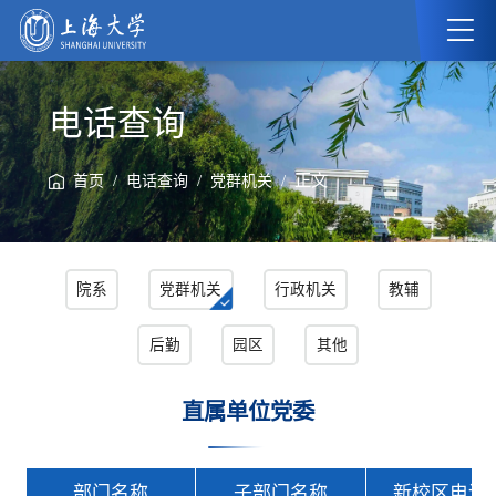
电话查询
/
/
/ 正文
首页
电话查询
党群机关
院系
党群机关
行政机关
教辅
后勤
园区
其他
直属单位党委
部门名称
子部门名称
新校区电话