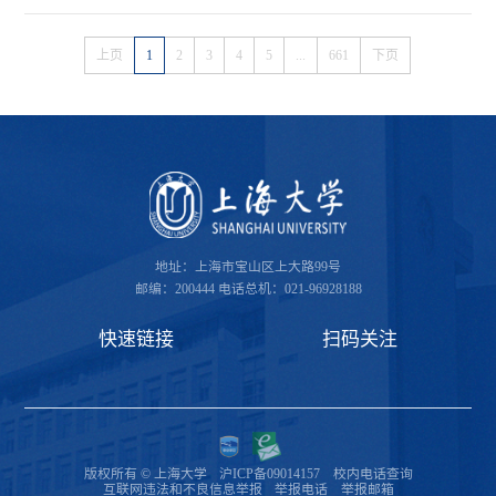
上页
1
2
3
4
5
...
661
下页
地址：上海市宝山区上大路99号
邮编：200444
电话总机：021-96928188
快速链接
扫码关注
版权所有 © 上海大学
沪ICP备09014157
校内电话查询
互联网违法和不良信息举报
举报电话
举报邮箱