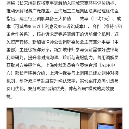
副秘书长宋靖建议将商事调解纳入区域营商环境评价指标，
推动调解服务广泛覆盖。上海建工二建集团法务经理徐伟臣
指出，建工行业调解具备三大价值——效率（平均7天）、成
本（可减免90%以上利息及95%诉讼成本）、合作（维持长链
条合作关系），核心诉求是完善调解下的诉前保全机制，避
免资产转移。新加坡律师公会调解委员会主席兼外事委（中
国部）主任徐振洋分享，新加坡律师参与调解需做好法律与
利益研判，提升非对抗沟通、聆听与说服能力，善用调解员
获取对方关键信息。上海仲裁委员会立案综合部（ADR中
心）部长严晓英介绍，上海仲裁委与上调院已建立调仲对接
机制，创新双清单制度提升确认效率，实现案件双向引流与
费用优化，充分彰显“调解优先、仲裁终局”模式的高效便
捷。