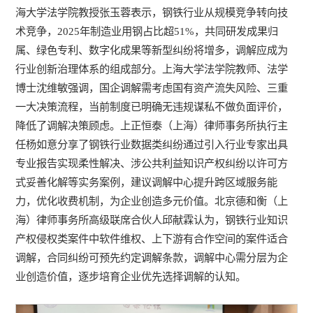
海大学法学院教授张玉蓉表示，钢铁行业从规模竞争转向技
术竞争，2025年制造业用钢占比超51%，共同研发成果归
属、绿色专利、数字化成果等新型纠纷将增多，调解应成为
行业创新治理体系的组成部分。上海大学法学院教师、法学
博士沈维敏强调，国企调解需考虑国有资产流失风险、三重
一大决策流程，当前制度已明确无违规谋私不做负面评价，
降低了调解决策顾虑。上正恒泰（上海）律师事务所执行主
任杨如意分享了钢铁行业数据类纠纷通过引入行业专家出具
专业报告实现柔性解决、涉公共利益知识产权纠纷以许可方
式妥善化解等实务案例，建议调解中心提升跨区域服务能
力，优化收费机制，为企业创造多元价值。北京德和衡（上
海）律师事务所高级联席合伙人邱献霖认为，钢铁行业知识
产权侵权类案件中软件维权、上下游有合作空间的案件适合
调解，合同纠纷可预先约定调解条款，调解中心需分层为企
业创造价值，逐步培育企业优先选择调解的认知。