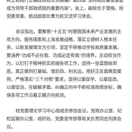
树立和践行正确政绩观论述摘编》第四章“坚持高质量发展要
成为领导干部政绩观的重要内容”。会上，副校长于雪梅，校
党委常委、统战部部长曹为民交流学习体会。
会议指出，要聚焦“十五五”时期我国未来产业发展的主
攻方向，服务国家和上海发展战略，落实立德树人根本任
务，以新发展理念为引领，坚定不移推动学校高质量发展。
要涵养“功成不必在我、功成必定有我”的境界，主动担当作
为，以钉钉子精神抓实抓细各项工作，坚持一张蓝图绘到
底，真正做到打基础、增后劲、利长远。用好正反面典型案
例，严格落实“三个对照”要求，坚持以案促学、以案促改、
以案促治，在破解矛盾、纠偏正向中不断校准政绩坐标，确
保各项工作沿着正确方向前进。
校党委理论学习中心组成员参加会议，党政办公室、纪
检监察办公室、组织处、党委宣传部等有关负责同志列席会
议。