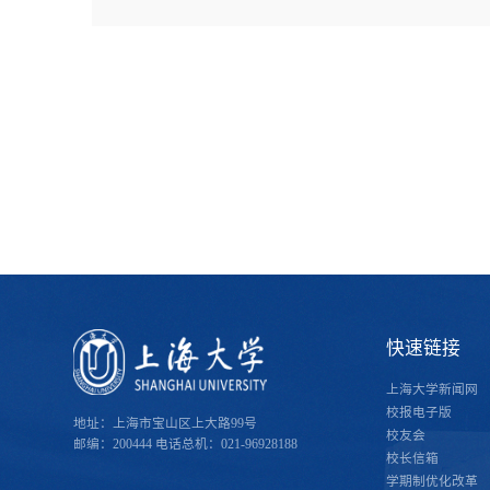
快速链接
上海大学新闻网
校报电子版
地址：上海市宝山区上大路99号
校友会
邮编：200444
电话总机：021-96928188
校长信箱
学期制优化改革