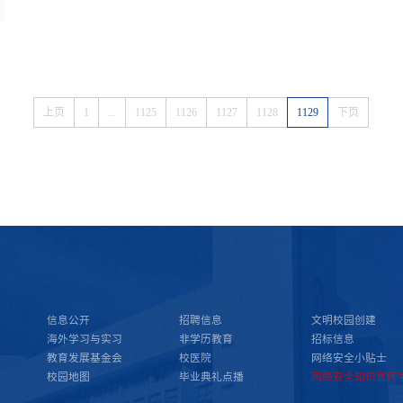
上页
1
...
1125
1126
1127
1128
1129
下页
信息公开
招聘信息
文明校园创建
海外学习与实习
非学历教育
招标信息
教育发展基金会
校医院
网络安全小贴士
校园地图
毕业典礼点播
网络安全知识宣传