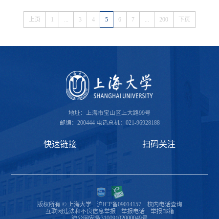
上页
1
...
3
4
5
6
7
...
200
下页
地址：上海市宝山区上大路99号
邮编：200444
电话总机：021-96928188
快速链接
扫码关注
版权所有 © 上海大学
沪ICP备09014157
校内电话查询
互联网违法和不良信息举报
举报电话
举报邮箱
沪公网安备31009102000049号