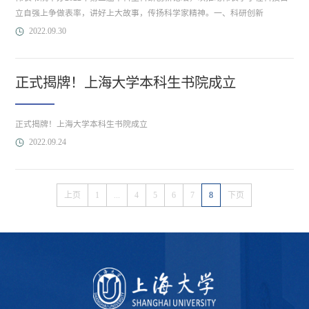
立自强上争做表率，讲好上大故事，传扬科学家精神。一、科研创新
2022.09.30
正式揭牌！上海大学本科生书院成立
正式揭牌！上海大学本科生书院成立
2022.09.24
上页
1
...
4
5
6
7
8
下页