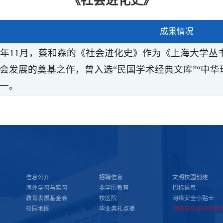
《社会进化史》
成果情况
24年11月，蔡和森的《社会进化史》作为《上海大学
会发展的奠基之作，曾入选“民国学术经典文库”“中华
一。
信息公开
招聘信息
文明校园创建
海外学习与实习
非学历教育
招标信息
教育发展基金会
校医院
网络安全小贴士
校园地图
毕业典礼点播
网络安全知识宣传