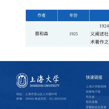
作者
年份
19
蔡和森
1925
义阐述社
术著作之
快速链接
上海大学新闻网
校报电子版
地址：上海市宝山区上大路99号
校友会
邮编：200444
电话总机：021-96928188
校长信箱
学期制优化改革