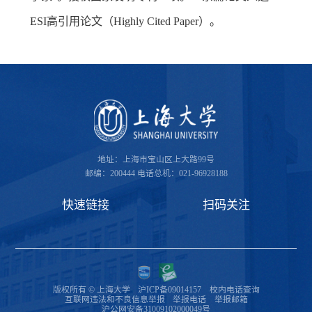
ESI高引用论文（Highly Cited Paper）。
地址：上海市宝山区上大路99号
邮编：200444
电话总机：021-96928188
快速链接
扫码关注
版权所有 © 上海大学
沪ICP备09014157
校内电话查询
互联网违法和不良信息举报
举报电话
举报邮箱
沪公网安备31009102000049号