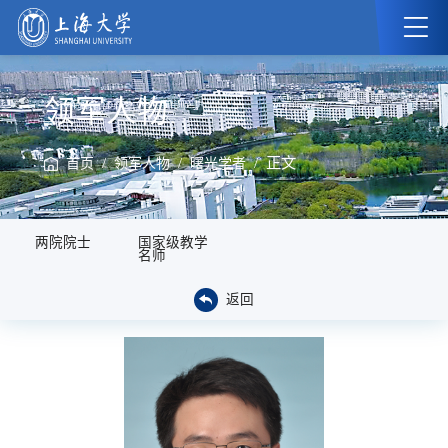
领军人物
/
/
/ 正文
首页
领军人物
曙光学者
两院院士
国家级教学
名师
返回