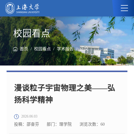
校园看点
/
/
/ 正文
首页
校园看点
学术报告
漫谈粒子宇宙物理之美——弘
扬科学精神
2026.06.03
投稿：邵奋芬
部门：理学院
浏览次数：
60