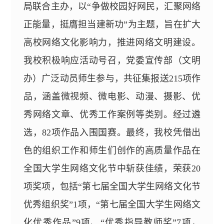
局联合
主办，
以“争做校园好网民，汇聚网络
正能量，挺膺担当建新功”为主题，旨在扩大
高校网络文化影响力，推进网络文明建设。
我校积极响应活动号召，
党委
宣传部（文明
办）广泛动员师生参与，共征集
报送
215
项
作
品，涵盖微视频、微电影、动漫、摄影、
优
秀网络文章、优秀工作案例
等类别。经过
遴
选
，
82
项
作品
入围
国赛
。最终，我校凭借出
色的组织工作和师生们
创作的
高质量作品
在
全国大学生网络文化节中斩获佳绩，
荣获
2
0
项奖项，包括“第七届全国大学生网络文化节
优秀组织奖”
1
项，“第七届全国大学生网络文
化优秀作品”
9
项、“优秀指导教师奖”
7
项，