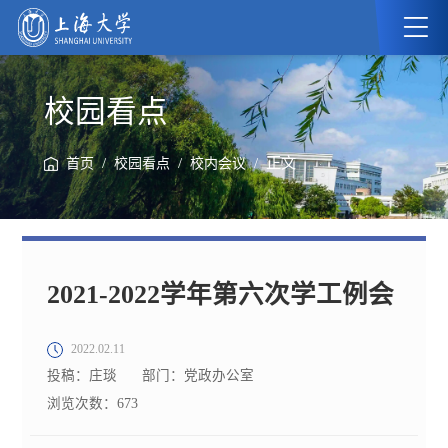
校园看点
/
/
/ 正文
首页
校园看点
校内会议
2021-2022学年第六次学工例会
2022.02.11
投稿：庄琰
部门：党政办公室
浏览次数：
673