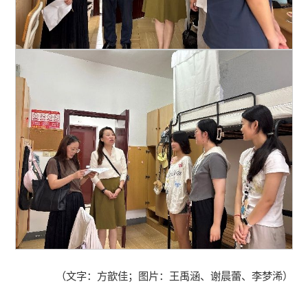
（文字：方歆佳；图片：王禹涵、谢晨蕾、李梦浠）