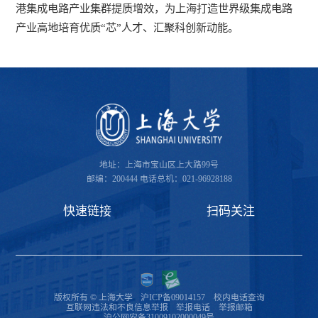
港集成电路产业集群提质增效，为上海打造世界级集成电路
产业高地培育优质“芯”人才、汇聚科创新动能。
地址：上海市宝山区上大路99号
邮编：200444
电话总机：021-96928188
快速链接
扫码关注
版权所有 © 上海大学
沪ICP备09014157
校内电话查询
互联网违法和不良信息举报
举报电话
举报邮箱
沪公网安备31009102000049号