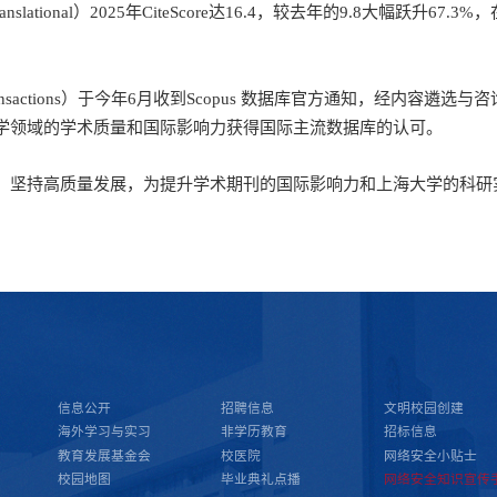
anslational
）2025年CiteScore达16.4，较去年的9.8大幅跃升67.3%，
nsactions
）于今年6月收到Scopus 数据库官方通知，经内容遴选与咨询
学领域的学术质量和国际影响力获得国际主流数据库的认可。
，坚持高质量发展，为提升学术期刊的国际影响力和上海大学的科研
信息公开
招聘信息
文明校园创建
海外学习与实习
非学历教育
招标信息
教育发展基金会
校医院
网络安全小贴士
校园地图
毕业典礼点播
网络安全知识宣传