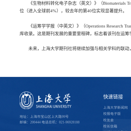
《生物材料转化电子杂志（英文）》（
Biomaterials Tr
位（进入全球前4%），较去年的第40位实现显著提升。
《运筹学学报（中英文）》（
Operations Research Tra
库收录。这是期刊发展的重要里程碑，标志着该刊在运筹
未来，上海大学期刊社将继续加强与相关学科的联动
快速链接
上海大学新闻网
校报电子版
地址：上海市宝山区上大路99号
校友会
邮编：200444
电话总机：021-96928188
校长信箱