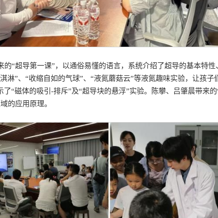
来的“超导第一课”，以通俗易懂的语言，系统介绍了超导的基本特性
夏日冰淇淋”、“收缩自如的气球”、“液氮蘑菇云”等液氮趣味实验，让
了“磁体的吸引-排斥”及“超导块的悬浮”实验。陈攀、吕肇晨带来的
领域的应用原理。