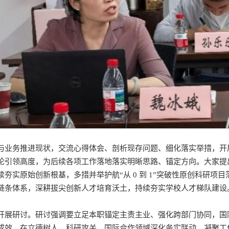
与业务推进现状，交流心得体会、剖析现存问题、细化落实举措，开
论引领高度，为后续各项工作落地落实明晰思路、锚定方向。大家提
夯实原始创新根基，多措并举护航“从 0 到 1”突破性原创科研项
链条体系，深耕拔尖创新人才培育沃土，持续夯实学校人才梯队建设
开展研讨。研讨强调要立足本职锚定主责主业、强化跨部门协同，国
成效，在立德树人、科研攻关、国际合作领域深化务实联动、凝聚工