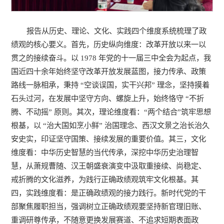
报告从历史、理论、文化、实践四个维度系统梳理了政
绩观的核心要义。首先，历史纵向维度：改革开放以来一以
贯之的接续奋斗。以 1978 年党的十一届三中全会为起点，我
国近四十余年始终坚守改革开放发展蓝图，接力传承、政策
路线一脉相承，秉持 “空谈误国，实干兴邦” 理念，坚持摸着
石头过河，在发展中坚守方向、螺旋上升，始终恪守 “不折
腾、不动摇” 原则。其次，理论维度看：“两个结合”筑牢思想
根基，以 “治大国如烹小鲜” 治国理念、西汉文景之治长治久
安史实，印证坚守国策、接续发展的重要价值。其三，文化
维度看：中华历史智慧的当代传承，深挖中华历史治理智
慧，从萧规曹随、汉王朝盛衰演变中汲取重接续、尚稳定、
戒折腾的文化滋养，为践行正确政绩观筑牢文化根基。其
四，实践维度看：是正确政绩观的接力践行。新时代党的干
部聚焦履职担当，强调树立正确政绩观要坚持新官理旧账、
重调研尊传承，不随意更换发展赛道、不追求短期表面政