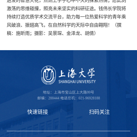
迸发的智慧火花，点燃上学子心中不灭的探索热情；愿此刻
激荡的思维碰撞，照亮未来坚实的科研征途。钱伟长学院将
持续打造优质学术交流平台，助力每一位热爱科学的青年乘
风破浪、振翅高飞，在自然科学的天际中自由翱翔！（撰
稿：施昕雨；摄影：吴景琛、金泽龙、胡倩）
地址：上海市宝山区上大路99号
邮编：200444
电话总机：021-96928188
快速链接
扫码关注