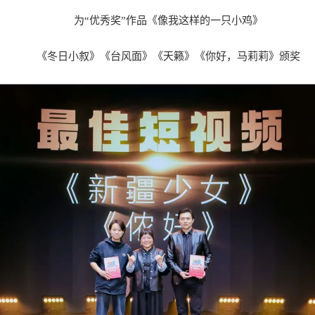
为“优秀奖”作品《像我这样的一只小鸡》
《冬日小叙》《台风面》《天籁》《你好，马莉莉》颁奖