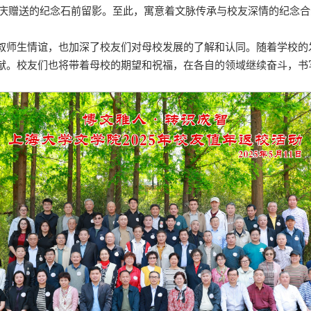
年院庆赠送的纪念石前留影。至此，寓意着文脉传承与校友深情的纪念
叙师生情谊，也加深了校友们对母校发展的了解和认同。随着学校的
献。校友们也将带着母校的期望和祝福，在各自的领域继续奋斗，书