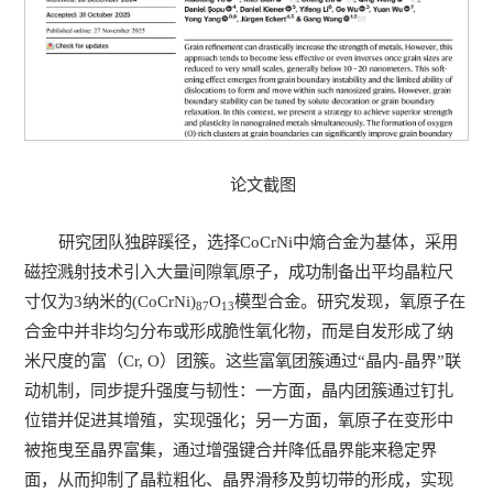
论文截图
研究团队独辟蹊径，选择CoCrNi中熵合金为基体，采用
磁控溅射技术引入大量间隙氧原子，成功制备出平均晶粒尺
寸仅为3纳米的(CoCrNi)
O
模型合金。研究发现，氧原子在
87
13
合金中并非均匀分布或形成脆性氧化物，而是自发形成了纳
米尺度的富（Cr, O）团簇。这些富氧团簇通过“晶内-晶界”联
动机制，同步提升强度与韧性：一方面，晶内团簇通过钉扎
位错并促进其增殖，实现强化；另一方面，氧原子在变形中
被拖曳至晶界富集，通过增强键合并降低晶界能来稳定界
面，从而抑制了晶粒粗化、晶界滑移及剪切带的形成，实现