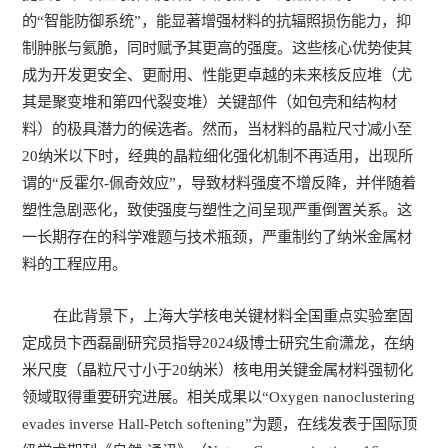
的“智能防御系统”，能显著增强材料的抗辐照损伤能力，抑
制肿胀与氦脆，同时赋予其更高的强度。这些核心优势使其
成为开发更安全、更耐用、性能更卓越的未来核反应堆（尤
其是聚变堆和第四代裂变堆）关键部件（如包壳和结构材
料）的极具潜力的候选者。然而，当材料的晶粒尺寸减小至
20纳米以下时，经典的晶粒细化强化机制不再适用，出现所
谓的“反霍尔-佩奇效应”，导致材料强度不增反降，并伴随着
塑性急剧恶化，致使强度与塑性之间呈现严重倒置关系。这
一长期存在的科学难题与技术瓶颈，严重制约了纳米金属材
料的工程应用。
在此背景下，上海大学核电关键材料全国重点实验室固
定成员卞西磊副研究员指导2024级博士研究生俞潇龙，在纳
米尺度（晶粒尺寸小于20纳米）核电用关键金属材料强韧化
领域取得重要研究进展。相关成果以“Oxygen nanoclustering
evades inverse Hall-Petch softening”为题，在线发表于国际顶