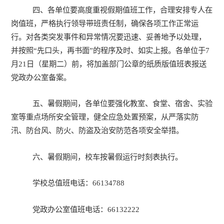
四、
各单位要高度重视假期值班工作，合理安排专人在
岗值班，严格执行领导带班责任制，确保各项工作正常运
行。对各类突发事件和异常情况要迅速、妥善地予以处理，
并按照“先口头，再书面”的程序及时、如实上报。各单位于7
月21日（星期二）前，将加盖部门公章的纸质版值班表报送
党政办公室备案。
五、暑假期间，各单位
要强化
教室、食堂、宿舍、实验
室等重点场所安全管理，
健全应急处置预案，
从严落实
防
汛、防台风、防火、
防盗
及治安
防范
各项安全举措
。
六、
暑假期间
，
校车按
暑假运行
时刻表
执
行。
学校总值班电话：
66134788
党政办公室值班电话：66132222