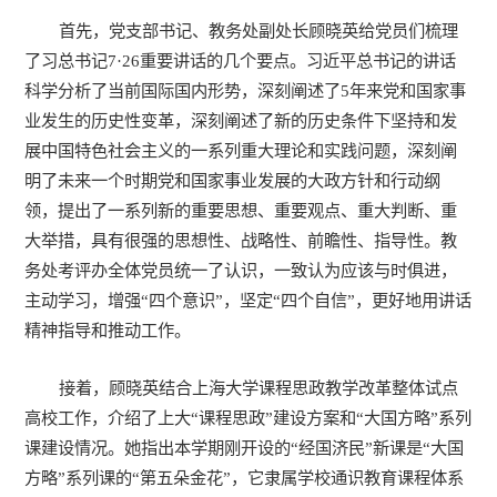
首先，党支部书记、教务处副处长顾晓英给党员们梳理
了习总书记7·26重要讲话的几个要点。习近平总书记的讲话
科学分析了当前国际国内形势，深刻阐述了5年来党和国家事
业发生的历史性变革，深刻阐述了新的历史条件下坚持和发
展中国特色社会主义的一系列重大理论和实践问题，深刻阐
明了未来一个时期党和国家事业发展的大政方针和行动纲
领，提出了一系列新的重要思想、重要观点、重大判断、重
大举措，具有很强的思想性、战略性、前瞻性、指导性。教
务处考评办全体党员统一了认识，一致认为应该与时俱进，
主动学习，增强“四个意识”，坚定“四个自信”，更好地用讲话
精神指导和推动工作。
接着，顾晓英结合上海大学课程思政教学改革整体试点
高校工作，介绍了上大“课程思政”建设方案和“大国方略”系列
课建设情况。她指出本学期刚开设的“经国济民”新课是“大国
方略”系列课的“第五朵金花”，它隶属学校通识教育课程体系